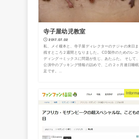
寺子屋幼児教室
2017.07.02
私、メイ榎本と、寺子屋ディレクターのナジャの来日ま
残すところ２週間となりました。 CD製作のためのレコ
ディング⇒ミックスに問題が生じ、あたふた。 そして
公演中のブッキング情報の詰めで、この２ヶ月連日睡眠
足です。...
Informa