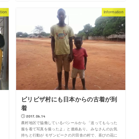
tion
Information
ビリビザ村にも日本からの古着が到
着
2017.06.14
農村地区で協働しているバシールから 「送ってもらった
服を着て写真を撮ったよ」と連絡あり。 みなさんのお気
持ちと行動が モザンビークの片田舎の村で、喜びの花に