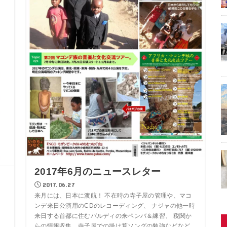
2017年6月のニュースレター
2017.06.27
来月には、日本に渡航！ 不在時の寺子屋の管理や、マコ
ンデ来日公演用のCDのレコーディング、 ナジャの他一時
来日する首都に住むバルディの来ペンバ＆練習、 税関か
らの情報収集、寺子屋での掛け算ソングの勉強などなど、