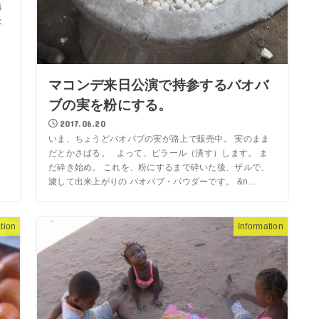
再
永
マコンデ来日公演で持参するバオバ
ブの実を粉にする。
2017.06.20
いま、ちょうどバオバブの実が路上で販売中。 実のまま
だとかさばる。 よって、ピラール（潰す）します。 ま
だ砕き始め。 これを、粉にするまで砕いた後、ザルで、
濾して出来上がりの バオバブ・パウダーです。 &n...
tion
Information