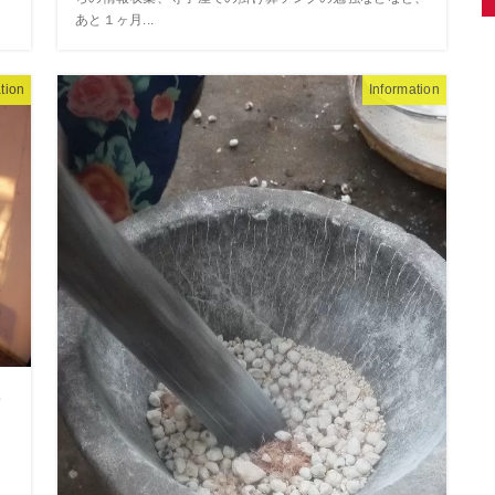
あと１ヶ月...
tion
Information
ー