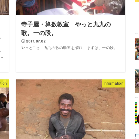
寺子屋・算数教室 やっと九九の
歌。一の段。
ぜ
2017.07.02
き
やっとこさ、九九の歌の動画を撮影。 まずは、一の段。
子
っ
tion
Information