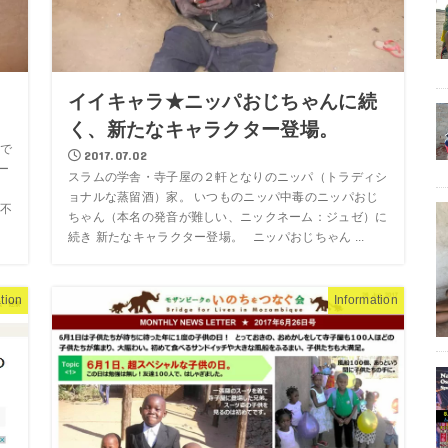
イイキャラ★ニッパおじちゃんに続
く、新たなキャラクター登場。
で
2017.07.02
ー
スラムの学舎・寺子屋の２軒となりのニッパ（トラディシ
、
ョナルな蒸留酒）家。 いつものニッパ中毒のニッパおじ
不
ちゃん（本名の発音が難しい、ニックネーム：ジュゼ）に
続き 新たなキャラクター登場。 ニッパおじちゃん ...
tion
Information