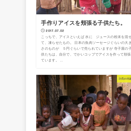
手作りアイスを頬張る子供たち。
2017.07.02
こっちで、アイスといえば 水に ジュースの粉末を混
て、凍らせたもの。 日本の魚肉ソーセージぐらいの大
さのものが ５円ぐらいで売られていますが 寺子屋の
供たちは、自分で、でかいコップでアイスを作って頬張
ています。 ...
Informa