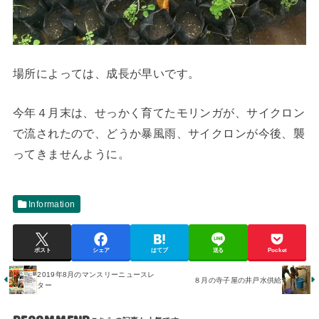
場所によっては、成長が早いです。
今年４月末は、せっかく育てたモリンガが、サイクロン
で流されたので、どうか暴風雨、サイクロンが今後、襲
ってきませんように。
Information
ポスト
シェア
はてブ
送る
Pocket
2019年8月のマンスリーニュースレ
８月の寺子屋の井戸水供給
ター