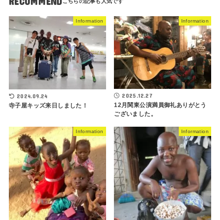
RECOMMEND
Information
Information
2025.12.27
2024.09.24
12月関東公演満員御礼ありがとう
寺子屋キッズ来日しました！
ございました。
Information
Information