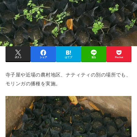
ポスト
シェア
はてブ
送る
Pocket
寺子屋や近場の農村地区、ナティティの別の場所でも、
モリンガの播種を実施。