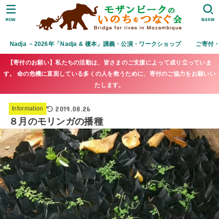
MENU
SEARCH
Nadja －2026年「Nadja & 榎本」講義・公演・ワークショップ
ご寄付
【寄付のお願い】私たちの活動は、皆さまのご支援によって成り立っていま
す。 命の危機に直面している多くの人を救うために、寄付のご協力をお願いい
たします。
2019.08.26
Information
８月のモリンガの播種