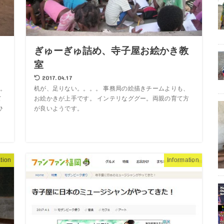
く
ぎゅーぎゅ詰め、寺子屋お絵かき教
室
2017.04.17
。
机が、足りない。。。。 事務局の絵描きチームよりも、
て
お絵かきが上手です。 インテリなググー。両親の育て方
ひ
が良いようです。
tion
Information