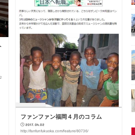
ト
２
ファンファン福岡４月のコラム
2017.04.02
http://fanfunfukuoka.com/feature/80736/