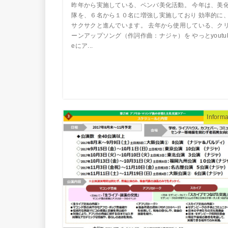
昨年から実施している、ペンバ美化活動。 今年は、美
隊を、６名から１０名に増強し実施しており 効率的に
サクサクと進んでいます。 去年から使用している、ク
ーンアップソング（作詞作曲：ナジャ）を やっとyoutu
eにア...
Informa