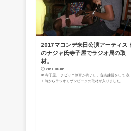
2017マコンデ来日公演アーティス
のナジャ氏寺子屋でラジオ局の取
材。
2017.04.02
in 寺子屋。 チビッコ教育が終了し、音楽練習をして 夜
１時からラジオモザンビークの取材が入りました。