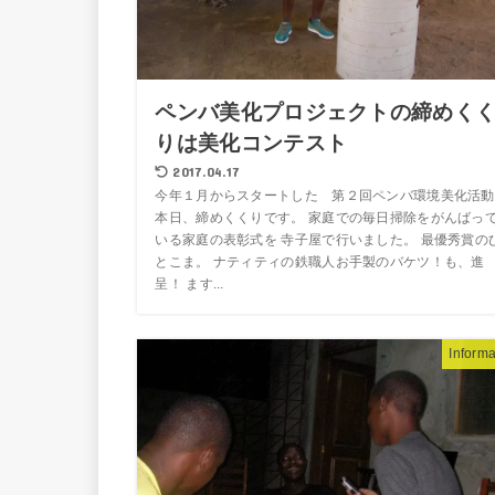
ペンバ美化プロジェクトの締めく
りは美化コンテスト
2017.04.17
今年１月からスタートした 第２回ペンバ環境美化活動
本日、締めくくりです。 家庭での毎日掃除をがんばっ
いる家庭の表彰式を 寺子屋で行いました。 最優秀賞の
とこま。 ナティティの鉄職人お手製のバケツ！も、進
呈！ ます...
Informa