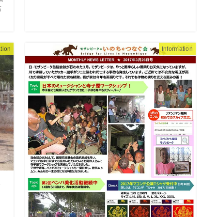
高
tion
Information
ン