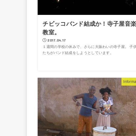
チビッコバンド結成か！寺子屋音
教室。
2017.04.17
１週間の学校の休みで、さらに大賑わいの寺子屋。 子
たちがバンド結成をしようとしています。
Informa