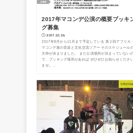
2017年マコンデ公演の概要ブッキ
グ募集
2017.03.26
2017年8月から11月まで予定している 第２回アフリカ
マコンデ族の音楽と文化交流ツアー そのスケジュール
大枠が決まりました。 まだ公演場所が決まっていない
で、ブッキング場所があれば ぜひぜひお知らせくださ
ませ。...
Informa