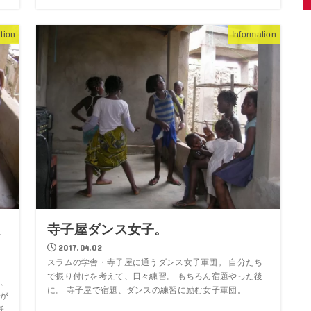
tion
Information
寺子屋ダンス女子。
2017.04.02
スラムの学舎・寺子屋に通うダンス女子軍団。 自分たち
で振り付けを考えて、日々練習。 もちろん宿題やった後
、
に。 寺子屋で宿題、ダンスの練習に励む女子軍団。
が
低