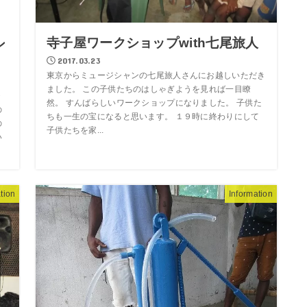
寺子屋ワークショップwith七尾旅人
ン
2017.03.23
東京からミュージシャンの七尾旅人さんにお越しいただき
ました。 この子供たちのはしゃぎようを見れば一目瞭
・
然。 すんばらしいワークショップになりました。 子供た
の
ちも一生の宝になると思います。 １９時に終わりにして
の
子供たちを家...
い
tion
Information