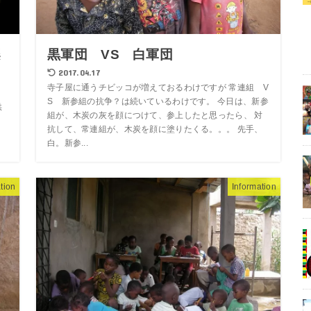
楽
黒軍団 VS 白軍団
2017.04.17
寺子屋に通うチビッコが増えておるわけですが 常連組 V
S 新参組の抗争？は続いているわけです。 今日は、新参
供
組が、木炭の灰を顔につけて、参上したと思ったら、 対
抗して、常連組が、木炭を顔に塗りたくる。。。 先手、
白。新参...
tion
Information