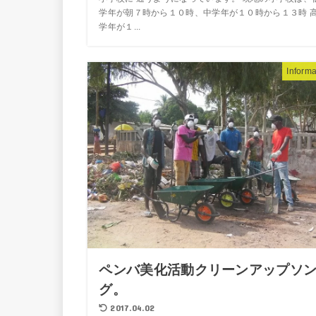
学年が朝７時から１０時、中学年が１０時から１３時 
学年が１...
Informa
ペンバ美化活動クリーンアップソ
グ。
2017.04.02