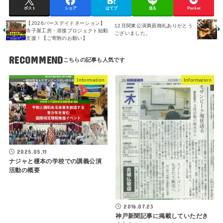
ポスト
シェア
はてブ
送る
Pocket
【2026バースデイドネーション】
12月関東公演満員御礼ありがとう
寺子屋工房・溶接プロジェクト始動
ございました。
支援！【ご寄附のお願い】
RECOMMEND
Information
Information
2025.05.11
ナジャと榎本の学校での講義公演
活動の概要
2016.07.23
神戸新聞記事に掲載していただき