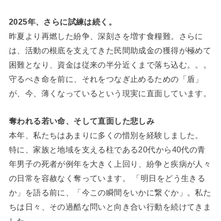
2025年、さらに試練は続く。
昨夏より再燃した紛争、深刻さを増す食糧難。さらに
は、活動の根底を支えてきた民間助成金の獲得が極めて
困難となり、資金は従来の半分近くまで落ち込む。。。
守るべき命を前に、それをつなぎ止めるための「盾」
が、今、薄くなっているという現実に直面しています。
奪われる若い命、そして直面した悲しみ
本年、私たちはあまりに多くの惜別を経験しました。
特に、家族と地域を支える柱である20代から40代の青
年男子の死者が例年を大きく上回り、紛争と疾病が人々
の日常を容赦なく奪っています。 「明日をどう生きる
か」を語る前に、「今この瞬間をいかに繋ぐか」。私た
ちは日々、その過酷な問いと向き合い行動を続けてきま
した。