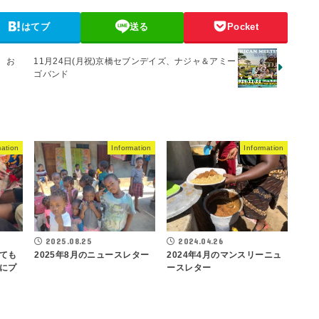
はてブ
送る
Pocket
 お
11月24日(月祝)京橋セブンデイズ、ナジャ＆アミー
ゴバンド
mation
Information
Information
2025.08.25
2024.04.26
ても
2025年8月のニュースレター
2024年4月のマンスリーニュ
にプ
ースレター