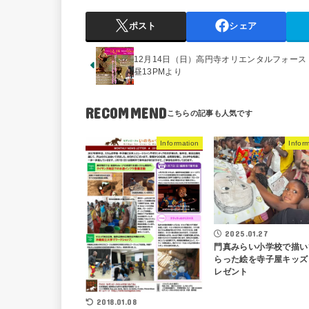
ポスト
シェア
12月14日（日）高円寺オリエンタルフォース
昼13PMより
RECOMMEND
Information
Infor
2025.01.27
門真みらい小学校で描い
らった絵を寺子屋キッズ
レゼント
2018.01.08