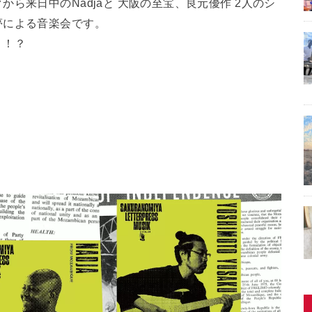
ら来日中のNadjaと 大阪の至宝、良元優作 2人のシ
夢による音楽会です。
、！？