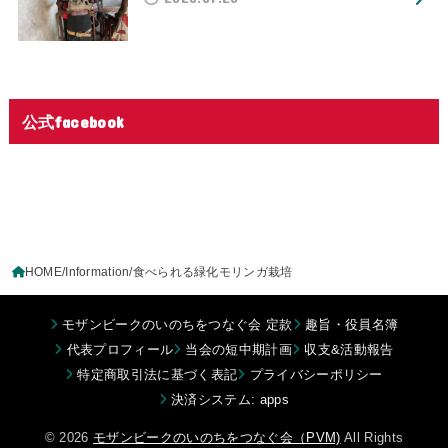
公式facebook
HOME
Information
食べられる緑化モリンガ栽培
モザンビークのいのちをつなぐ会 定款
趣旨・役員名簿
代表プロフィール
当会の短中期計画
収支&活動報告
特定商取引法に基づく表記
プライバシーポリシー
決済システム: apps
© 2026
モザンビークのいのちをつなぐ会（PVM)
All Rights