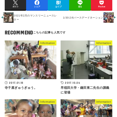
ポスト
シェア
はてブ
送る
Pocket
2021年2月のマンスリーニュースレ
1/30-2/6バースデードネーション
ター
RECOMMEND
Information
Information
2017.01.18
2017.10.06
寺子屋ぎゅうぎゅう。
早稲田大学・鎌田東二先生の講義
に登場
Information
Information