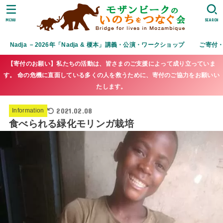
MENU
SEARCH
Nadja －2026年「Nadja & 榎本」講義・公演・ワークショップ
ご寄付
【寄付のお願い】私たちの活動は、皆さまのご支援によって成り立っていま
す。 命の危機に直面している多くの人を救うために、寄付のご協力をお願いい
たします。
2021.02.08
Information
食べられる緑化モリンガ栽培