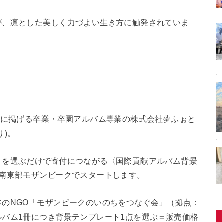
が、凛とした美しく力づよい生き方に触発されていま
。
念に掲げる卒業・卒園アルバム専業の株式会社夢ふぉと
り)。
」を選ぶだけで寄付につながる〈国際貢献アルバム背景
カ南東部モザンビークでスタートします。
のNGO「モザンビークのいのちをつなぐ会」（拠点：
バム1冊につき背景テンプレート1点を選ぶ＝販売価格