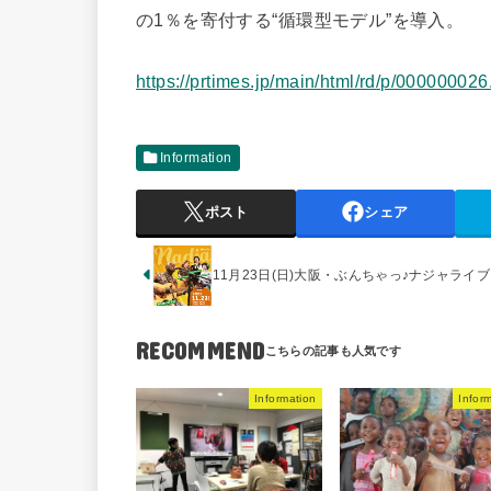
の1％を寄付する“循環型モデル”を導入。
https://prtimes.jp/main/html/rd/p/00000002
Information
ポスト
シェア
11月23日(日)大阪・ぶんちゃっ♪ナジャライブ
RECOMMEND
Information
Infor