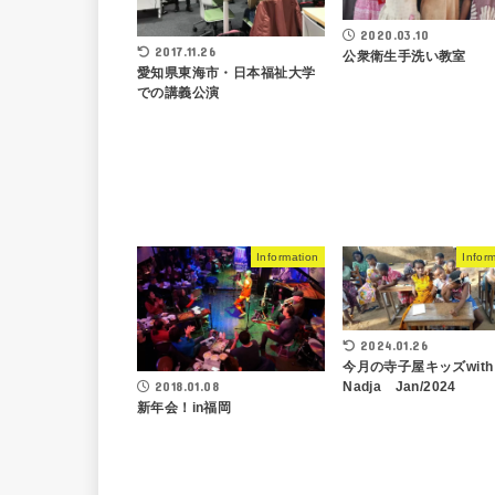
2020.03.10
2017.11.26
公衆衛生手洗い教室
愛知県東海市・日本福祉大学
での講義公演
Information
Infor
2024.01.26
今月の寺子屋キッズwith
2018.01.08
Nadja Jan/2024
新年会！in福岡