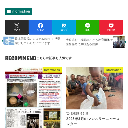
Information
ポスト
シェア
はてブ
送る
Pocket
日本国際協力システムのHPで活動
情報求む・福岡のこども教育団体で
紹介していただいています。
国際協力に興味ある団体
RECOMMEND
Information
Information
2025.05.11
2025年3月のマンスリーニュース
レター