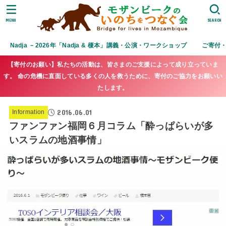
MENU
SEARCH
Nadja －2026年「Nadja & 榎本」講義・公演・ワークショップ
ご寄付
【寄付のお願い】私たちの活動は、皆さまのご支援によって成り立っていま
す。 命の危機に直面している多くの人を救うために、寄付のご協力をお願いい
たします。
2016.06.01
Information
ファンファン福岡６月コラム「酔っぱらいが多
いスラムの地酒事情」