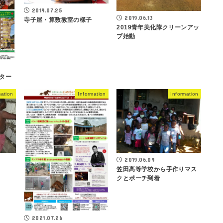
2019.07.25
2019.06.13
寺子屋・算数教室の様子
2019青年美化隊クリーンアッ
プ始動
レター
mation
Information
Information
2019.06.09
笠田高等学校から手作りマス
クとポーチ到着
2021.07.26