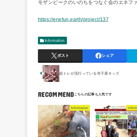
モザンビークのいのちをつなぐ会のエネフ
https://enefun.earth/project/137
Information
ポスト
シェア
筋トレが流行っている寺子屋キッズ
RECOMMEND
Information
Infor