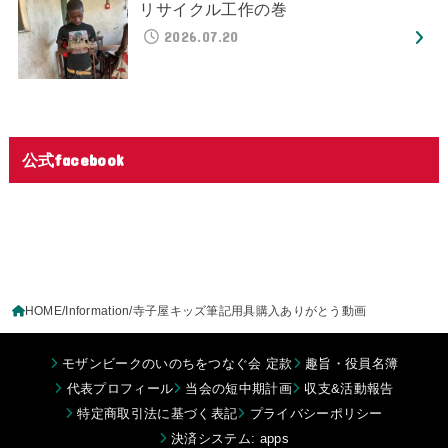
リサイクル工作の巻
2026.07.20
公式facebook
HOME
Information
寺子屋キッズ筆記用具購入ありがとう動画
モザンビークのいのちをつなぐ会 定款
趣旨・役員名簿
代表プロフィール
当会の短中期計画
収支&活動報告
特定商取引法に基づく表記
プライバシーポリシー
決済システム: apps