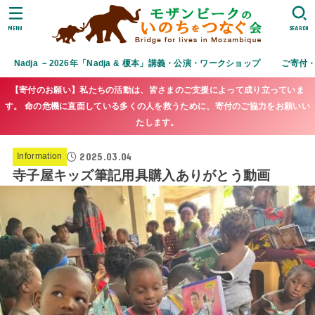
MENU
SEARCH
Nadja －2026年「Nadja & 榎本」講義・公演・ワークショップ
ご寄付
【寄付のお願い】私たちの活動は、皆さまのご支援によって成り立っていま
す。 命の危機に直面している多くの人を救うために、寄付のご協力をお願いい
たします。
2025.03.04
Information
寺子屋キッズ筆記用具購入ありがとう動画