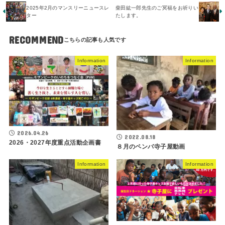
2025年2月のマンスリーニュースレ
柴田紘一郎先生のご冥福をお祈りい
ター
たします。
RECOMMEND
Information
Information
2026.04.26
2022.08.18
2026・2027年度重点活動企画書
８月のペンバ寺子屋動画
Information
Information