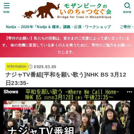
MENU
SEARCH
Nadja －2026年「Nadja & 榎本」講義・公演・ワークショップ
ご寄付
【寄付のお願い】私たちの活動は、皆さまのご支援によって成り立っていま
す。 命の危機に直面している多くの人を救うために、寄付のご協力をお願いい
たします。
2025.03.05
Information
ナジャTV番組[平和を願い歌う]NHK BS 3月12
日23:35-