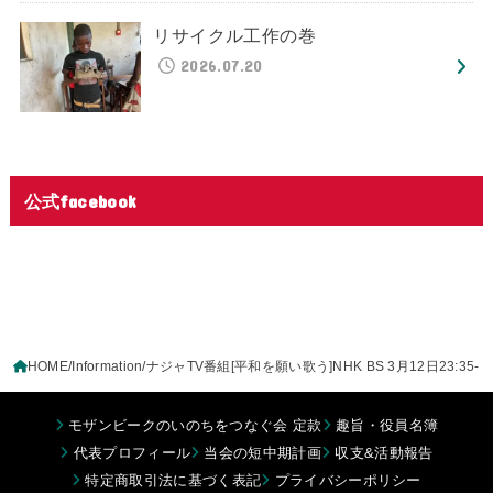
リサイクル工作の巻
2026.07.20
公式facebook
HOME
Information
ナジャTV番組[平和を願い歌う]NHK BS 3月12日23:35-
モザンビークのいのちをつなぐ会 定款
趣旨・役員名簿
代表プロフィール
当会の短中期計画
収支&活動報告
特定商取引法に基づく表記
プライバシーポリシー