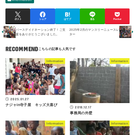
ポスト
シェア
はてブ
送る
Pocket
バースデイドネーション終了！ご支
2025年2月のマンスリーニュースレ
援をありがとうございました。
ター
RECOMMEND
Information
Information
2025.01.27
ナジャin寺子屋 キッズ大喜び
2018.12.17
事務局の外壁
Information
Information