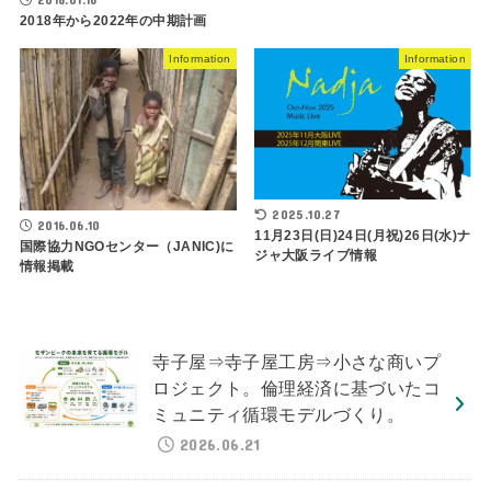
2018年から2022年の中期計画
Information
Information
2025.10.27
2016.06.10
11月23日(日)24日(月祝)26日(水)ナ
国際協力NGOセンター（JANIC)に
ジャ大阪ライブ情報
情報掲載
寺子屋⇒寺子屋工房⇒小さな商いプ
ロジェクト。倫理経済に基づいたコ
ミュニティ循環モデルづくり。
2026.06.21