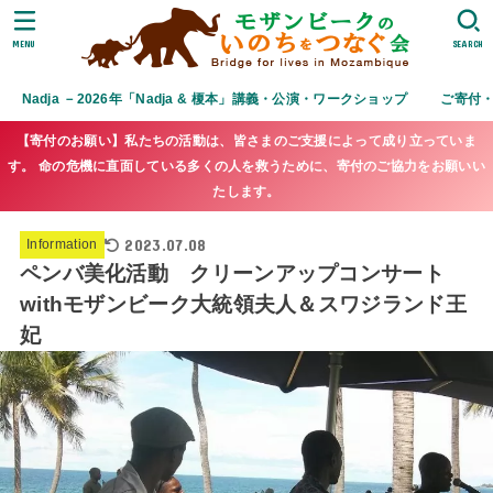
MENU
SEARCH
Nadja －2026年「Nadja & 榎本」講義・公演・ワークショップ
ご寄付
【寄付のお願い】私たちの活動は、皆さまのご支援によって成り立っていま
す。 命の危機に直面している多くの人を救うために、寄付のご協力をお願いい
たします。
2023.07.08
Information
ペンバ美化活動 クリーンアップコンサート
withモザンビーク大統領夫人＆スワジランド王
妃