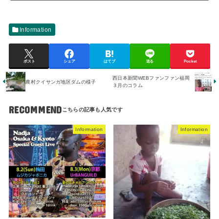
Information
ポスト
シェア
はてブ
送る
Pocket
西日本新聞WEBファンファン福岡
農村クイサンガ地区ダムの様子
３月のコラム
RECOMMEND
Information
Information