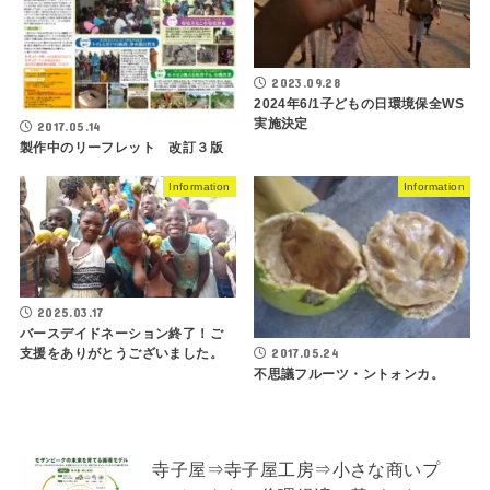
2023.09.28
2024年6/1子どもの日環境保全WS
実施決定
2017.05.14
製作中のリーフレット 改訂３版
Information
Information
2025.03.17
バースデイドネーション終了！ご
2017.05.24
支援をありがとうございました。
不思議フルーツ・ントォンカ。
寺子屋⇒寺子屋工房⇒小さな商いプ