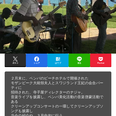
ポスト
シェア
はてブ
送る
Pocket
２月末に、ペンバのビーチホテルで開催された

モザンビーク大統領夫人とスワジランド王妃の会合パー
ティに

招待された、寺子屋ディレクターのナジャ。

音楽ライブを披露し、ペンバ美化活動の音楽啓蒙活動で
ある

クリーンアップコンサートの一環してクリーンアップソ
ングも披露し

当会の紹介や、３月中旬に行う
