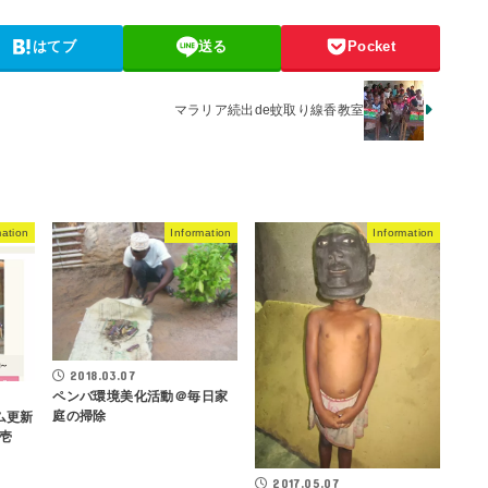
はてブ
送る
Pocket
マラリア続出de蚊取り線香教室
mation
Information
Information
2018.03.07
ペンバ環境美化活動＠毎日家
庭の掃除
ラム更新
壱
2017.05.07