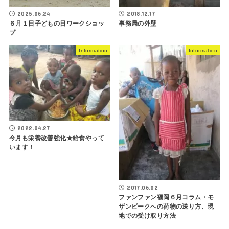
2018.12.17
2025.06.24
事務局の外壁
６月１日子どもの日ワークショッ
プ
Information
Information
2022.04.27
今月も栄養改善強化★給食やって
います！
2017.06.02
ファンファン福岡６月コラム・モ
ザンビークへの荷物の送り方、現
地での受け取り方法