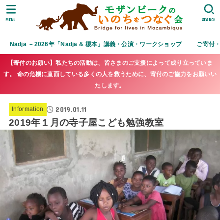
MENU
SEARCH
Nadja －2026年「Nadja & 榎本」講義・公演・ワークショップ
ご寄付
【寄付のお願い】私たちの活動は、皆さまのご支援によって成り立っていま
す。 命の危機に直面している多くの人を救うために、寄付のご協力をお願いい
たします。
2019.01.11
Information
2019年１月の寺子屋こども勉強教室