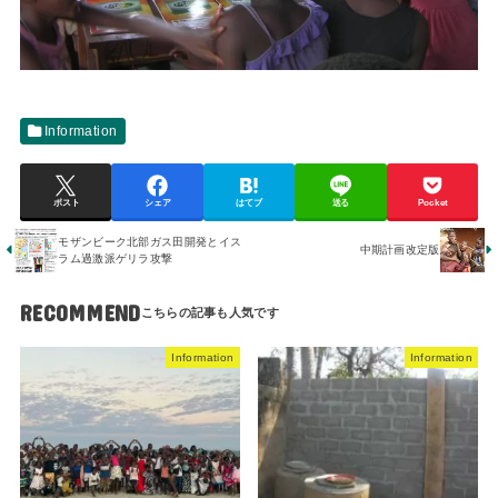
Information
ポスト
シェア
はてブ
送る
Pocket
モザンビーク北部ガス田開発とイス
中期計画改定版
ラム過激派ゲリラ攻撃
RECOMMEND
Information
Information