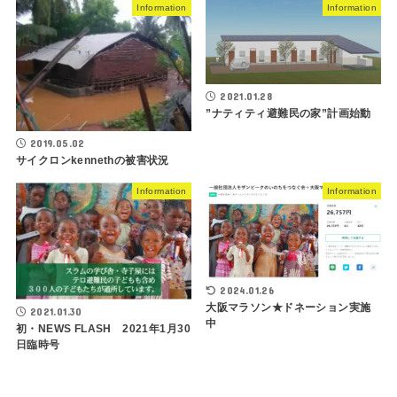
Information
Information
2021.01.28
”ナティティ避難民の家”計画始動
2019.05.02
サイクロンkennethの被害状況
Information
Information
2024.01.26
大阪マラソン★ドネーション実施
2021.01.30
中
初・NEWS FLASH 2021年1月30
日臨時号