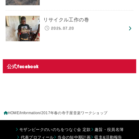
リサイクル工作の巻
2026.07.20
公式facebook
HOME
Information
2017年春の寺子屋音楽ワークショップ
モザンビークのいのちをつなぐ会 定款
趣旨・役員名簿
代表プロフィール
当会の短中期計画
収支&活動報告