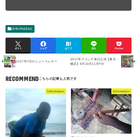
Information
ポスト
シェア
はてブ
送る
Pocket
2017年マコンデ来日公演【東京・
2017年7月のニュースレター
横浜】9月10月11月FIX
RECOMMEND
Information
Information