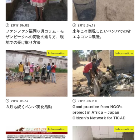
2017.06.02
2018.04.19
ファンファン福岡６月コラム・モ
来年こそ実現したいペンバでの省
ザンビークへの荷物の送り方、現
エネコンロ製造。
地での受け取り方法
Information
Information
2017.03.13
2016.05.28
３月も続くペンバ美化活動
Good practice from NGO’s
project in Africa – Japan
Citizen’s Network for TICAD
Information
Information