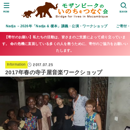
MENU
SEARCH
Nadja －2026年「Nadja & 榎本」講義・公演・ワークショップ
ご寄付
【寄付のお願い】私たちの活動は、皆さまのご支援によって成り立っていま
す。 命の危機に直面している多くの人を救うために、寄付のご協力をお願いい
たします。
2017.07.25
Information
2017年春の寺子屋音楽ワークショップ