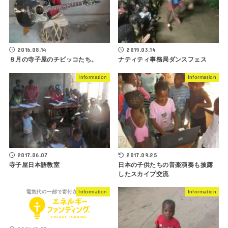
2016.08.14
2019.03.14
８月の寺子屋のチビッコたち。
ナティティ事務局ダンスフェス
Information
Information
2017.06.07
2017.09.25
寺子屋日本語教室
日本の子供たちの音楽演奏も披露
したスカイプ交流
Information
Information