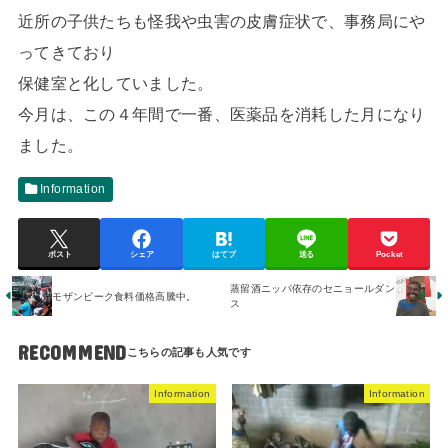
近所の子供たちも怪我や虫害の皮膚症状で、
事務局にや
ってきており
保健室と化していました。
今月は、この４年間で一番、医薬品を消耗した月になり
ました。
Information
ポスト
シェア
はてブ
送る
Pocket
蒸留酒ニッパ依存のセニョールダン
モザンビーク食料価格高騰中。
ス
RECOMMEND
Information
Information