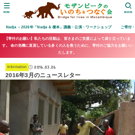
MENU
SEARCH
Nadja －2026年「Nadja & 榎本」講義・公演・ワークショップ
ご寄付
【寄付のお願い】私たちの活動は、皆さまのご支援によって成り立っていま
す。 命の危機に直面している多くの人を救うために、寄付のご協力をお願いい
たします。
2016.03.26
Information
2016年3月のニュースレター