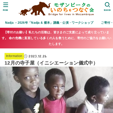
MENU
SEARCH
Nadja －2026年「Nadja & 榎本」講義・公演・ワークショップ
ご寄付
【寄付のお願い】私たちの活動は、皆さまのご支援によって成り立っていま
す。 命の危機に直面している多くの人を救うために、寄付のご協力をお願いい
たします。
2023.12.26
Information
12月の寺子屋（イニシエーション儀式中）