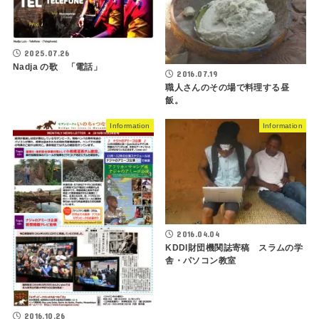
2025.07.26
Nadja の歌 「電話」
2016.07.19
職人さんのその場で料理する昼
飯。
Information
Information
2016.04.04
KDDI財団機関誌寄稿 スラムの学
舎・パソコン教室
2016.10.26