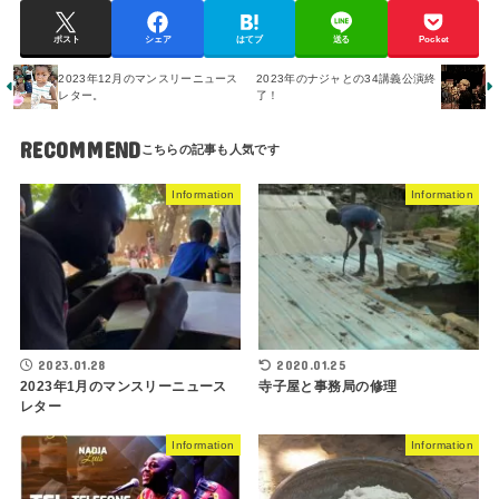
ポスト
シェア
はてブ
送る
Pocket
2023年12月のマンスリーニュース
2023年のナジャとの34講義公演終
レター。
了！
RECOMMEND
Information
Information
2023.01.28
2020.01.25
2023年1月のマンスリーニュース
寺子屋と事務局の修理
レター
Information
Information