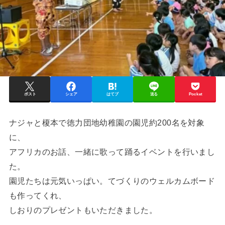
ポスト
シェア
はてブ
送る
Pocket
ナジャと榎本で徳力団地幼稚園の園児約200名を対象
に、
アフリカのお話、一緒に歌って踊るイベントを行いまし
た。
園児たちは元気いっぱい。てづくりのウェルカムボード
も作ってくれ、
しおりのプレゼントもいただきました。