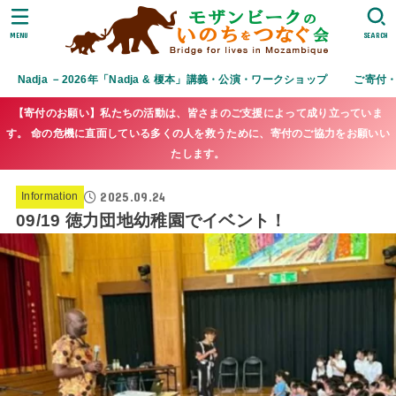
MENU
SEARCH
Nadja －2026年「Nadja & 榎本」講義・公演・ワークショップ
ご寄付
【寄付のお願い】私たちの活動は、皆さまのご支援によって成り立っていま
す。 命の危機に直面している多くの人を救うために、寄付のご協力をお願いい
たします。
2025.09.24
Information
09/19 徳力団地幼稚園でイベント！