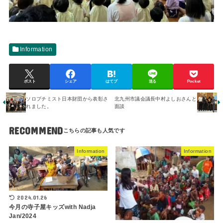
Information
ポスト
シェア
はてブ
送る
Pocket
ソロプチミスト日本財団から表彰さ
北九州市議会議長中村よしおさんと
れました。
面談
RECOMMEND
Information
Information
2024.01.26
今月の寺子屋キッズwith Nadja
Jan/2024