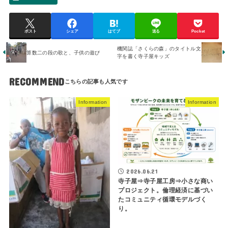
ポスト
シェア
はてブ
送る
Pocket
機関誌「さくらの森」のタイトル文
算数二の段の歌と、子供の遊び
字を書く寺子屋キッズ
RECOMMEND
Information
Information
2026.06.21
寺子屋⇒寺子屋工房⇒小さな商い
プロジェクト。倫理経済に基づい
たコミュニティ循環モデルづく
り。