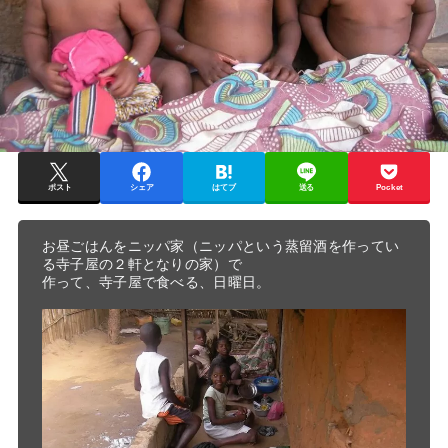
ポスト
シェア
はてブ
送る
Pocket
お昼ごはんをニッパ家（ニッパという蒸留酒を作ってい
る寺子屋の２軒となりの家）で

作って、寺子屋で食べる、日曜日。
