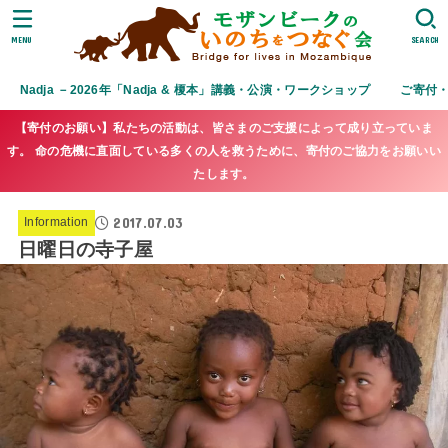
MENU
SEARCH
Nadja －2026年「Nadja & 榎本」講義・公演・ワークショップ
ご寄付
【寄付のお願い】私たちの活動は、皆さまのご支援によって成り立っていま
す。 命の危機に直面している多くの人を救うために、寄付のご協力をお願いい
たします。
2017.07.03
Information
日曜日の寺子屋