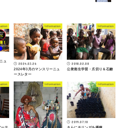
mation
Information
Information
ーニュ
2018.02.08
2024.03.26
公衆衛生学習・爪切り＆石鹸
2024年3月のマンスリーニュ
ースレター
mation
Information
Information
2019.07.18
アーテ
さらにモリンガを播種