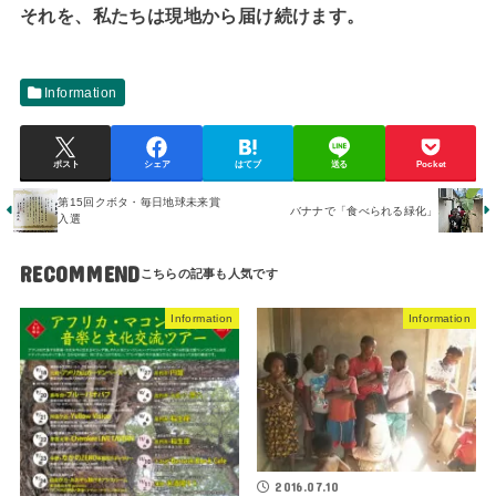
それを、私たちは現地から届け続けます。
Information
ポスト
シェア
はてブ
送る
Pocket
第15回クボタ・毎日地球未来賞
バナナで「食べられる緑化」
入選
RECOMMEND
Information
Information
2016.07.10