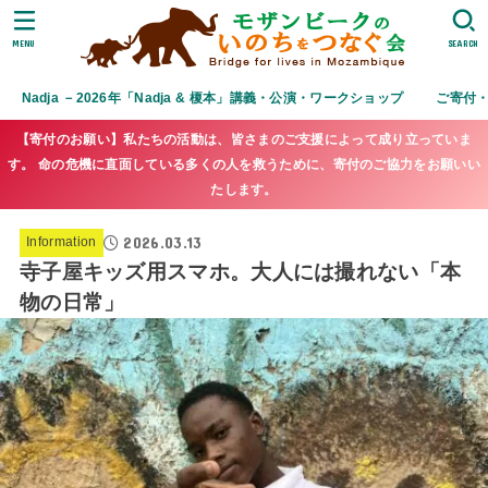
MENU
SEARCH
Nadja －2026年「Nadja & 榎本」講義・公演・ワークショップ
ご寄付
【寄付のお願い】私たちの活動は、皆さまのご支援によって成り立っていま
す。 命の危機に直面している多くの人を救うために、寄付のご協力をお願いい
たします。
2026.03.13
Information
寺子屋キッズ用スマホ。大人には撮れない「本
物の日常」