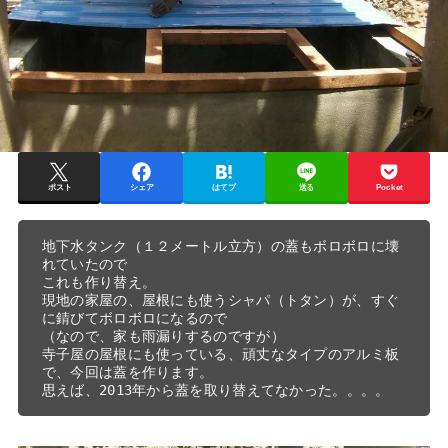
ポスト
シェア
はてブ
送る
Pocket
地下水タンク（１２メートル立方）の蓋もボロボロに壊
れていたので

これも作り替え。

現地の家屋の、屋根にも使うシャパ（トタン）が、すぐ
に錆びてボロボロになるので

（なので、家も雨漏りするのですが）

寺子屋の屋根にも使っている、頑丈なタイプのアルミ板
で、今回は蓋を作ります。

思えば、2013年から蓋を取り替えてなかった。。。。