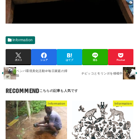
Information
ポスト
シェア
はてブ
送る
Pocket
ペンバ環境美化活動＠毎日家庭の掃
チビッコとモリンガを移植中
除
RECOMMEND
Information
Information