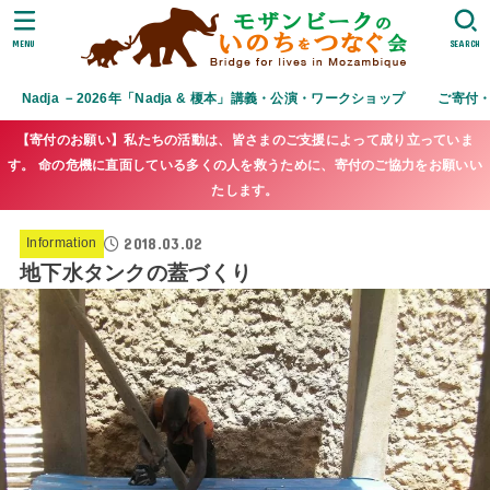
MENU
SEARCH
Nadja －2026年「Nadja & 榎本」講義・公演・ワークショップ
ご寄付
【寄付のお願い】私たちの活動は、皆さまのご支援によって成り立っていま
す。 命の危機に直面している多くの人を救うために、寄付のご協力をお願いい
たします。
2018.03.02
Information
地下水タンクの蓋づくり