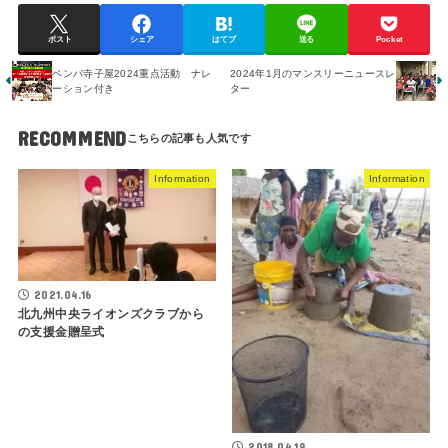
ポスト
シェア
はてブ
送る
Pocket
ペンバ寺子屋2024重点活動 ナレ
2024年1月のマンスリーニュースレ
ーション付き
ター
RECOMMEND
Information
Information
2021.04.16
北九州中央ライオンズクラブから
の支援金贈呈式
2018.04.19