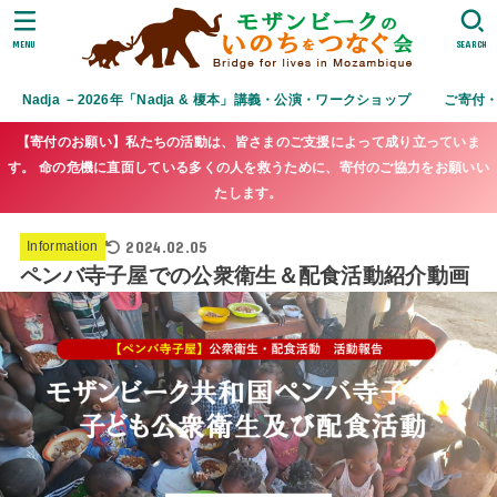
MENU
SEARCH
Nadja －2026年「Nadja & 榎本」講義・公演・ワークショップ
ご寄付
【寄付のお願い】私たちの活動は、皆さまのご支援によって成り立っていま
す。 命の危機に直面している多くの人を救うために、寄付のご協力をお願いい
たします。
2024.02.05
Information
ペンバ寺子屋での公衆衛生＆配食活動紹介動画