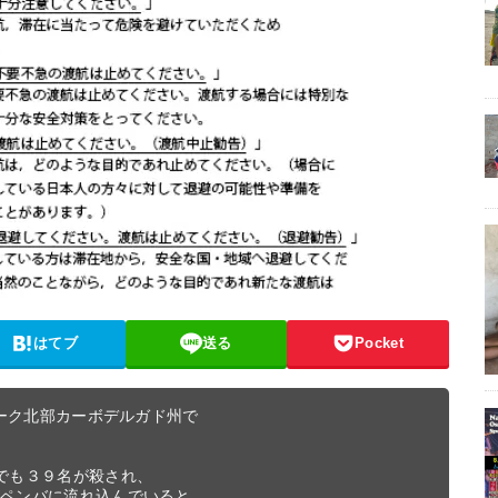
はてブ
送る
Pocket
ーク北部カーボデルガド州で

でも３９名が殺され、

ペンバに流れ込んでいると
