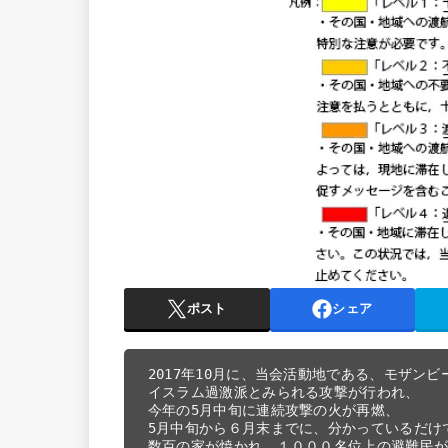
ポスト
シェア
2017年10月に、当会活動地である、モザンビ
イスラム過激派とみられる攻撃が行われ、

今年の5月中旬に連続攻撃の火が再燃、

5月中旬から６月末までに、分かっているだけ
数百の家が焼かれ、１０００名位上の避難民が