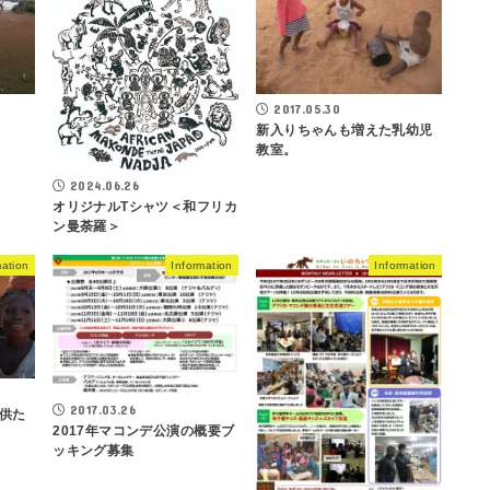
2017.05.30
新入りちゃんも増えた乳幼児
教室。
2024.06.26
オリジナルTシャツ＜和フリカ
ン曼荼羅＞
mation
Information
Information
2017.03.26
供た
2017年マコンデ公演の概要ブ
ッキング募集