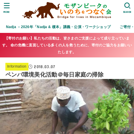
MENU
SEARCH
Nadja －2026年「Nadja & 榎本」講義・公演・ワークショップ
ご寄付
【寄付のお願い】私たちの活動は、皆さまのご支援によって成り立っていま
す。 命の危機に直面している多くの人を救うために、寄付のご協力をお願いい
たします。
2018.03.07
Information
ペンバ環境美化活動＠毎日家庭の掃除