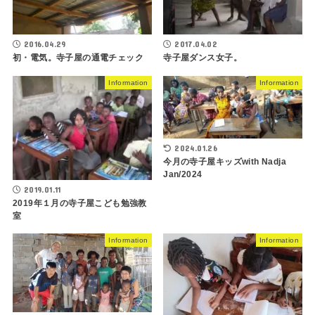
2016.04.29
2017.04.02
初・電気。寺子屋の通電チェック
寺子屋ダンス女子。
Information
Information
2024.01.26
今月の寺子屋キッズwith Nadja
Jan/2024
2019.01.11
2019年１月の寺子屋こども勉強教
室
Information
Information