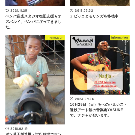
2021.11.25
2018.03.02
ペンバ音楽スタジオ復旧支援★オ
チビッコとモリンガを移植中
ズバルド、ペンバに戻ってきまし
た。
Information
Information
2023.09.26
10月29日（日）あべのハルカス・
近鉄アート館の音楽劇YASUKE
で、ナジャが歌います。
2018.02.19
ポン菓子製造機・試行錯誤でポン