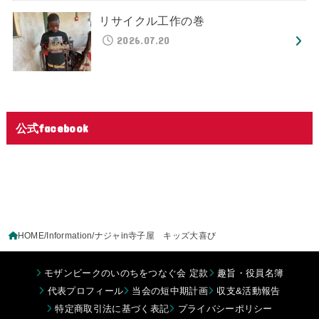
リサイクル工作の巻
2026.07.20
公式facebook
HOME
Information
ナジャin寺子屋 キッズ大喜び
モザンビークのいのちをつなぐ会 定款
趣旨・役員名簿
代表プロフィール
当会の短中期計画
収支&活動報告
特定商取引法に基づく表記
プライバシーポリシー