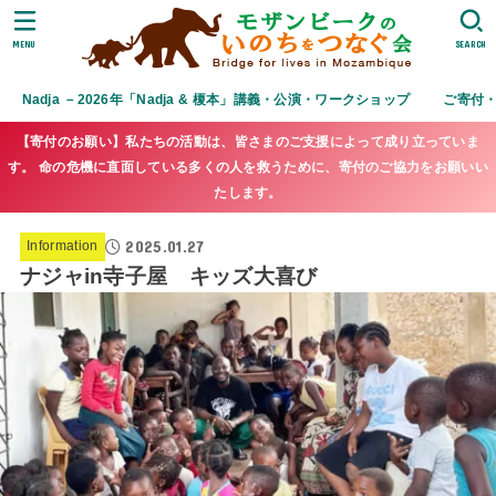
MENU
SEARCH
Nadja －2026年「Nadja & 榎本」講義・公演・ワークショップ
ご寄付
【寄付のお願い】私たちの活動は、皆さまのご支援によって成り立っていま
す。 命の危機に直面している多くの人を救うために、寄付のご協力をお願いい
たします。
2025.01.27
Information
ナジャin寺子屋 キッズ大喜び