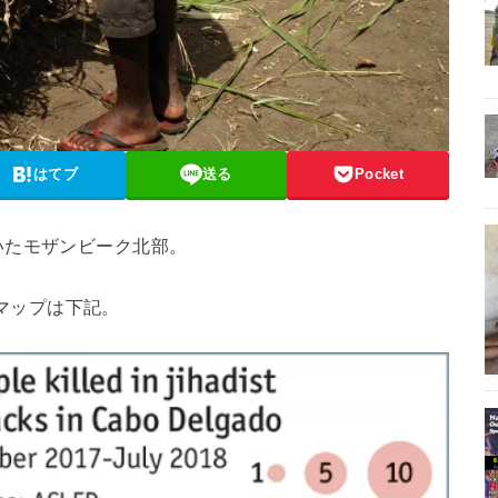
はてブ
送る
Pocket
いたモザンビーク北部。
撃マップは下記。