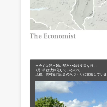
当会では浄水器の配布や食糧支援を行い

7月8月は沈静化しているので、

現在、農村協同組合の米づくりに支援していま