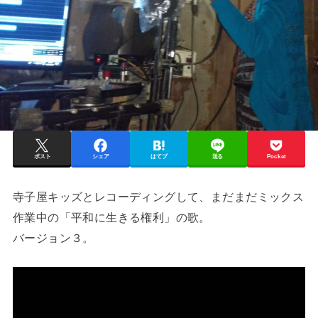
ポスト
シェア
はてブ
送る
Pocket
寺子屋キッズとレコーディングして、まだまだミックス
作業中の「平和に生きる権利」の歌。
バージョン３。