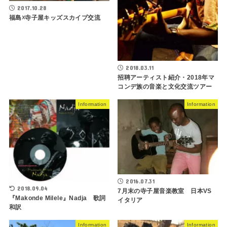
2017.10.28
福島☓寺子屋キッズスカイプ交流
2018.03.11
招聘アーティスト紹介・2018年マ
コンデ族の音楽と文化交流ツアー
Information
Information
2016.07.31
2018.09.04
7月末の寺子屋音楽教室 日本VS
『Makonde Milele』Nadja 歌詞
イタリア
和訳
Information
Information