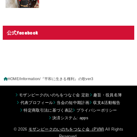
公式facebook
HOME
Information
『平和に生きる権利』の歌ver3
モザンビークのいのちをつなぐ会 定款
趣旨・役員名簿
代表プロフィール
当会の短中期計画
収支&活動報告
特定商取引法に基づく表記
プライバシーポリシー
決済システム: apps
© 2026
モザンビークのいのちをつなぐ会（PVM)
All Rights
Reserved.