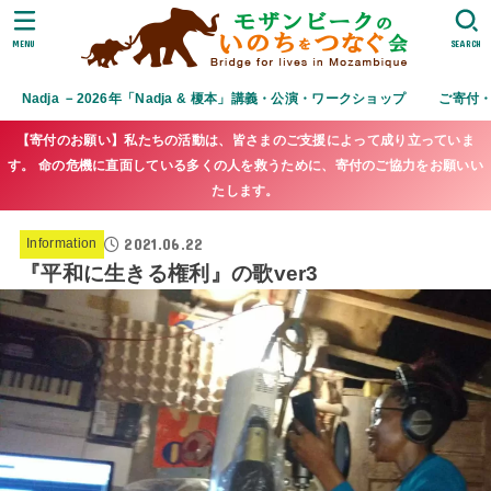
MENU
SEARCH
Nadja －2026年「Nadja & 榎本」講義・公演・ワークショップ
ご寄付
【寄付のお願い】私たちの活動は、皆さまのご支援によって成り立っていま
す。 命の危機に直面している多くの人を救うために、寄付のご協力をお願いい
たします。
2021.06.22
Information
『平和に生きる権利』の歌ver3