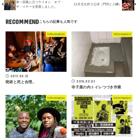
第一回風に立つライオン オブ・
12月北九州２公演（門司と八幡）
ザ・イヤーを受賞しました。
RECOMMEND
Information
Information
2017.05.15
2016.02.03
呪術と死と合理。
寺子屋の内トイレつづき作業
Information
Information