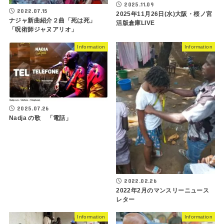
2025.11.09
2022.07.15
2025年11月26日(水)大阪・桜ノ宮
ナジャ新曲紹介２曲「死は死」
活版倉庫LIVE
「呪術師ジャヌアリオ」
Information
Information
2025.07.26
Nadja の歌 「電話」
2022.02.26
2022年2月のマンスリーニュース
レター
Information
Information