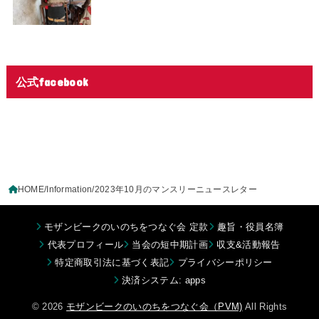
公式facebook
HOME
Information
2023年10月のマンスリーニュースレター
モザンビークのいのちをつなぐ会 定款
趣旨・役員名簿
代表プロフィール
当会の短中期計画
収支&活動報告
特定商取引法に基づく表記
プライバシーポリシー
決済システム: apps
© 2026
モザンビークのいのちをつなぐ会（PVM)
All Rights