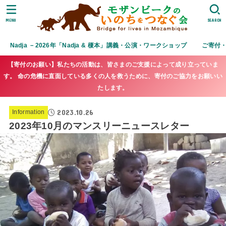
MENU
SEARCH
Nadja －2026年「Nadja & 榎本」講義・公演・ワークショップ
ご寄付
【寄付のお願い】私たちの活動は、皆さまのご支援によって成り立っていま
す。 命の危機に直面している多くの人を救うために、寄付のご協力をお願いい
たします。
2023.10.26
Information
2023年10月のマンスリーニュースレター