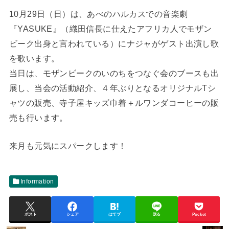
10月29日（日）は、あべのハルカスでの音楽劇
『YASUKE』（織田信長に仕えたアフリカ人でモザン
ビーク出身と言われている）にナジャがゲスト出演し歌
を歌います。
当日は、モザンビークのいのちをつなぐ会のブースも出
展し、当会の活動紹介、４年ぶりとなるオリジナルTシ
ャツの販売、寺子屋キッズ巾着＋ルワンダコーヒーの販
売も行います。
来月も元気にスパークします！
Information
ポスト
シェア
はてブ
送る
Pocket