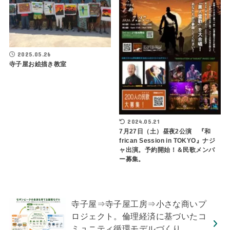
2025.05.26
寺子屋お絵描き教室
2024.05.21
7月27日（土）昼夜2公演 『和
frican Session in TOKYO』ナジ
ャ出演。予約開始！＆民歌メンバ
ー募集。
寺子屋⇒寺子屋工房⇒小さな商いプ
ロジェクト。倫理経済に基づいたコ
ミュニティ循環モデルづくり。