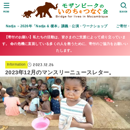
MENU
SEARCH
Nadja －2026年「Nadja & 榎本」講義・公演・ワークショップ
ご寄付
【寄付のお願い】私たちの活動は、皆さまのご支援によって成り立っていま
す。 命の危機に直面している多くの人を救うために、寄付のご協力をお願いい
たします。
2023.12.26
Information
2023年12月のマンスリーニュースレター。