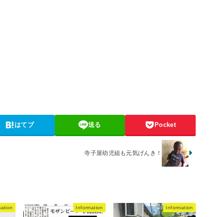
はてブ
送る
Pocket
寺子屋幼児組も元気げんき！
mation
Information
Information