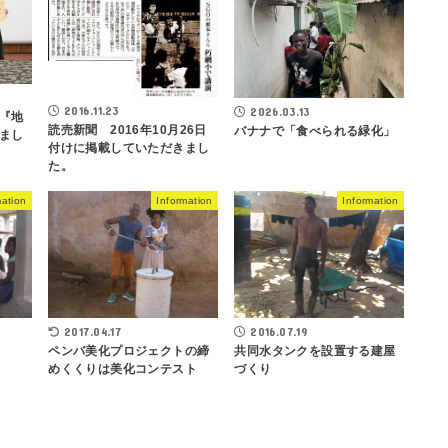
2016.11.23
2026.03.13
『地
読売新聞 2016年10月26日
バナナで「食べられる緑化」
まし
付けに掲載していただきまし
た。
mation
Information
Information
2017.04.17
2016.07.19
ペンバ美化プロジェクトの締
共同水タンクを設置する建屋
めくくりは美化コンテスト
づくり