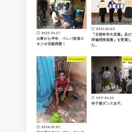
2024.04.05
2022.04.27
『文部科学大臣賞』及び
火事から半年、ペンバ音楽ス
球倫理推進賞』を受賞し
タジオ活動再開！
た。
Information
Infor
2017.04.02
寺子屋ダンス女子。
2020.03.03