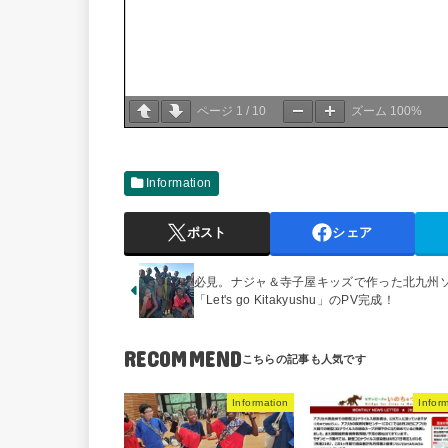
ページ
1
/
10
ズーム
100%
Information
ポスト
シェア
必見。ナジャ＆寺子屋キッズで作った北九州
「Let's go Kitakyushu」のPV完成！
RECOMMEND
Information
Infor