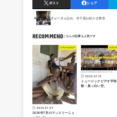
ポスト
シェア
ぎゅーぎゅ詰め、寺子屋お絵かき教室
RECOMMEND
Information
Infor
2022.07.15
ミュージックビデオ平和
歌・真っ白い空。
2026.07.29
2026年7月のマンスリーニュ