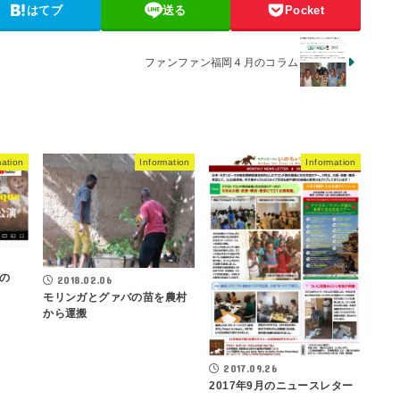
はてブ
送る
Pocket
ファンファン福岡４月のコラム
mation
Information
Information
の
2018.02.06
モリンガとグァバの苗を農村
から運搬
2017.09.26
2017年9月のニュースレター