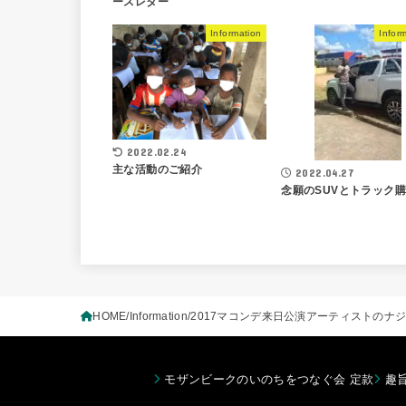
ースレター
Information
Infor
2022.02.24
主な活動のご紹介
2022.04.27
念願のSUVとトラック
HOME
Information
2017マコンデ来日公演アーティストのナ
モザンビークのいのちをつなぐ会 定款
趣