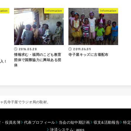
mation
Information
Information
2016.05.28
2019.06.09
情報求む・福岡のこども教育
寺子屋キッズに古着配布
団体で国際協力に興味ある団
購入！
体
ジャ氏寺子屋でラジオ局の取材。
旨・役員名簿
代表プロフィール
当会の短中期計画
収支&活動報告
特定
決済システム: apps