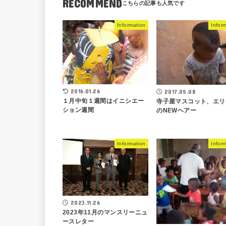
RECOMMEND
Information
Infor
2016.01.26
2017.05.08
１月中旬１週間はイニシエー
寺子屋マスコット、エリ
ション週間
のNEWヘアー
Information
Infor
2023.11.26
2023年11月のマンスリーニュ
ースレター