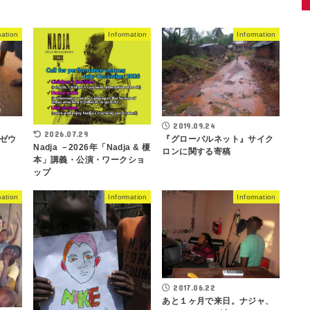
mation
Information
Information
2019.09.24
2026.07.29
ゼウ
『グローバルネット』サイク
Nadja －2026年「Nadja & 榎
ロンに関する寄稿
本」講義・公演・ワークショ
ップ
mation
Information
Information
2017.06.22
あと１ヶ月で来日。ナジャ、