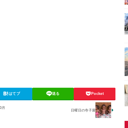
はてブ
送る
Pocket
0月
日曜日の寺子屋