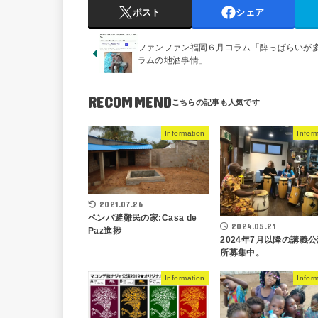
ポスト
シェア
ファンファン福岡６月コラム「酔っぱらいが
ラムの地酒事情」
RECOMMEND
Information
Infor
2021.07.26
ペンバ避難民の家:Casa de
2024.05.21
Paz進捗
2024年7月以降の講義
所募集中。
Information
Infor