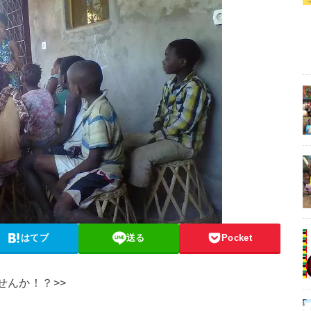
はてブ
送る
Pocket
せんか！？>>