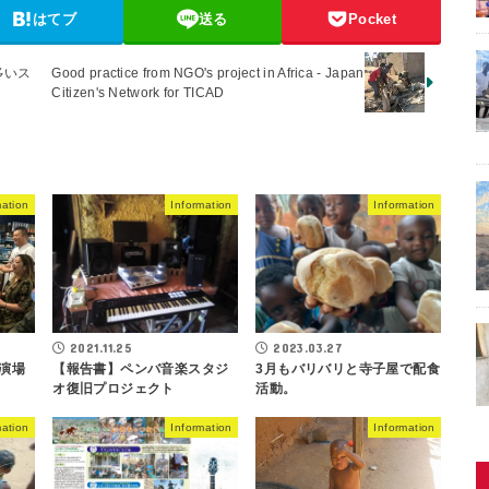
はてブ
送る
Pocket
多いス
Good practice from NGO's project in Africa - Japan
Citizen's Network for TICAD
mation
Information
Information
2021.11.25
2023.03.27
【報告書】ペンバ音楽スタジ
3月もバリバリと寺子屋で配食
公演場
オ復旧プロジェクト
活動。
mation
Information
Information