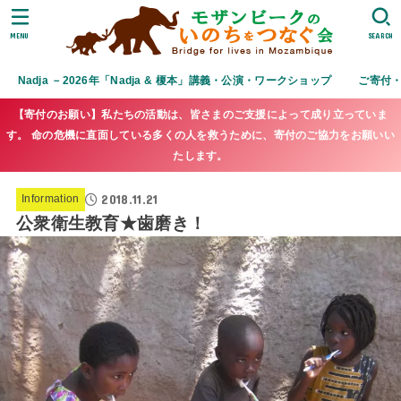
MENU
SEARCH
Nadja －2026年「Nadja & 榎本」講義・公演・ワークショップ
ご寄付
【寄付のお願い】私たちの活動は、皆さまのご支援によって成り立っていま
す。 命の危機に直面している多くの人を救うために、寄付のご協力をお願いい
たします。
2018.11.21
Information
公衆衛生教育★歯磨き！