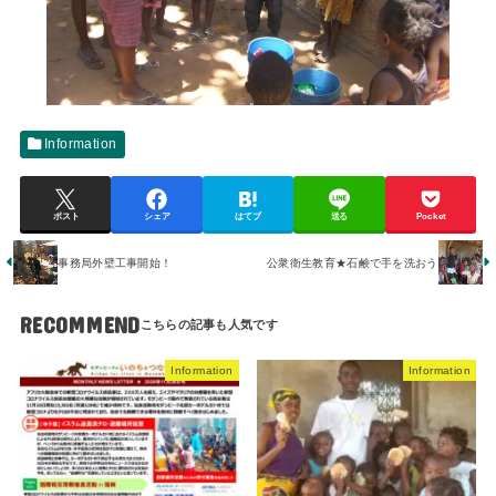
Information
ポスト
シェア
はてブ
送る
Pocket
事務局外壁工事開始！
公衆衛生教育★石鹸で手を洗おう
RECOMMEND
Information
Information