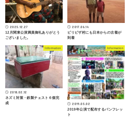
2017.06.14
2025.12.27
ビリビザ村にも日本からの古着が
12月関東公演満員御礼ありがとう
到着
ございました。
Information
Information
2018.02.12
ネズミ対策・鉄製チェスト６個完
成
2019.05.02
2019年公演で配布するパンフレッ
ト