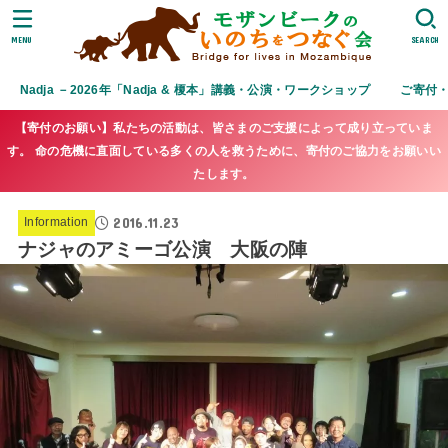
MENU
SEARCH
Nadja －2026年「Nadja & 榎本」講義・公演・ワークショップ
ご寄付
【寄付のお願い】私たちの活動は、皆さまのご支援によって成り立っていま
す。 命の危機に直面している多くの人を救うために、寄付のご協力をお願いい
たします。
2016.11.23
Information
ナジャのアミーゴ公演 大阪の陣