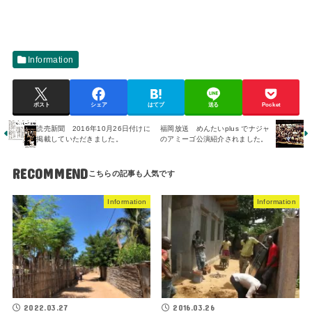
Information
ポスト
シェア
はてブ
送る
Pocket
読売新聞 2016年10月26日付けに
福岡放送 めんたいplus でナジャ
掲載していただきました。
のアミーゴ公演紹介されました。
RECOMMEND
Information
Information
2022.03.27
2016.03.26