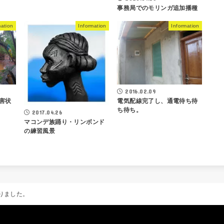
事務局でのモリンガ追加播種
mation
Information
Information
2016.02.09
被害状
電気配線完了し、通電待ち待
ち待ち。
2017.04.26
マコンデ族踊り・リンボンド
の練習風景
りました。